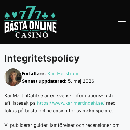
Hoppa
till
innehåll
Integritetspolicy
Författare:
Kim Hellström
Senast uppdaterad:
5. maj 2026
KarlMartinDahl.se är en svensk informations- och
affiliatesajt på
https://www.karlmartindahl.se/
med
fokus på bästa online casino för svenska spelare.
Vi publicerar guider, jämförelser och recensioner om