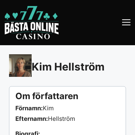
Hoppa
till
innehåll
Kim Hellström
Om författaren
Förnamn:
Kim
Efternamn:
Hellström
Biografi: